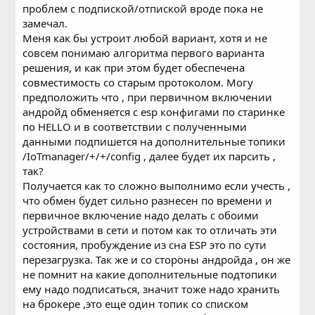
проблем с подпиской/отпиской вроде пока не
замечал.
Меня как бы устроит любой вариант, хотя и не
совсем понимаю алгоритма первого варианта
решения, и как при этом будет обеспечена
совместимость со старым протоколом. Могу
предположить что , при первичном включении
андройд обменяется с esp конфигами по старинке
по HELLO и в соответствии с полученными
данными подпишется на дополнительные топики
/IoTmanager/+/+/config , далее будет их парсить ,
так?
Получается как то сложно выполнимо если учесть ,
что обмен будет сильно разнесен по времени и
первичное включение надо делать с обоими
устройствами в сети и потом как то отличать эти
состояния, пробуждение из сна ESP это по сути
перезагрузка. Так же и со стороны андройда , он же
не помнит на какие дополнительные подтопики
ему надо подписаться, значит тоже надо хранить
на брокере ,это еще один топик со списком