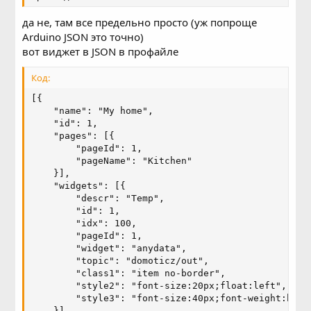
да не, там все предельно просто (уж попроще
Arduino JSON это точно)
вот виджет в JSON в профайле
Код:
[{

    "name": "My home",

    "id": 1,

    "pages": [{

        "pageId": 1,

        "pageName": "Kitchen"

    }],

    "widgets": [{

        "descr": "Temp",

        "id": 1,

        "idx": 100,

        "pageId": 1,

        "widget": "anydata",

        "topic": "domoticz/out",

        "class1": "item no-border",

        "style2": "font-size:20px;float:left",

        "style3": "font-size:40px;font-weight:bold;
    }],
