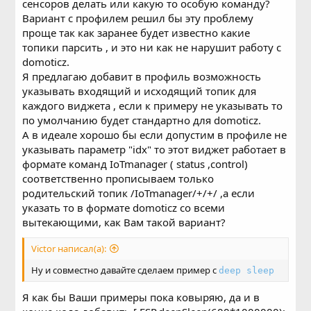
сенсоров делать или какую то особую команду?
Вариант с профилем решил бы эту проблему
проще так как заранее будет известно какие
топики парсить , и это ни как не нарушит работу с
domoticz.
Я предлагаю добавит в профиль возможность
указывать входящий и исходящий топик для
каждого виджета , если к примеру не указывать то
по умолчанию будет стандартно для domoticz.
А в идеале хорошо бы если допустим в профиле не
указывать параметр "idx" то этот виджет работает в
формате команд IoTmanager ( status ,control)
соответственно прописываем только
родительский топик /IoTmanager/+/+/ ,a если
указать то в формате domoticz со всеми
вытекающими, как Вам такой вариант?
Victor написал(а):
Ну и совместно давайте сделаем пример с
deep sleep
Я как бы Ваши примеры пока ковыряю, да и в