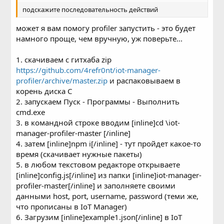
подскажите последовательность действий
может я вам помогу profiler запустить - это будет
намного проще, чем вручную, уж поверьте...
1. скачиваем с гитхаба zip
https://github.com/4refr0nt/iot-manager-
profiler/archive/master.zip
и распаковываем в
корень диска C
2. запускаем Пуск - Программы - Выполнить
cmd.exe
3. в командной строке вводим [inline]cd \iot-
manager-profiler-master [/inline]
4. затем [inline]npm i[/inline] - тут пройдет какое-то
время (скачивает нужные пакеты)
5. в любом текстовом редакторе открываете
[inline]config.js[/inline] из папки [inline]iot-manager-
profiler-master[/inline] и заполняете своими
данными host, port, username, password (теми же,
что прописаны в IoT Manager)
6. Загрузим [inline]example1.json[/inline] в IoT