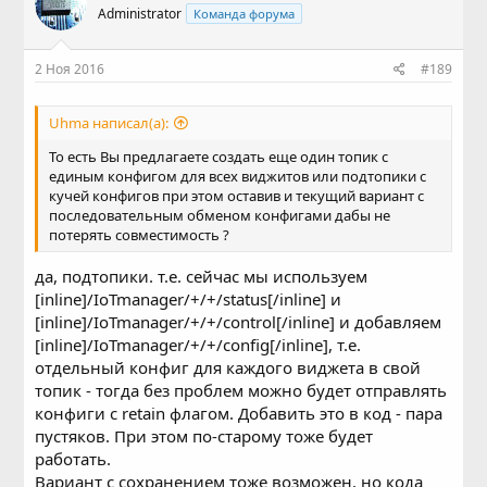
Administrator
Команда форума
2 Ноя 2016
#189
Uhma написал(а):
То есть Вы предлагаете создать еще один топик с
единым конфигом для всех виджитов или подтопики с
кучей конфигов при этом оставив и текущий вариант с
последовательным обменом конфигами дабы не
потерять совместимость ?
да, подтопики. т.е. сейчас мы используем
[inline]/IoTmanager/+/+/status[/inline] и
[inline]/IoTmanager/+/+/control[/inline] и добавляем
[inline]/IoTmanager/+/+/config[/inline], т.е.
отдельный конфиг для каждого виджета в свой
топик - тогда без проблем можно будет отправлять
конфиги с retain флагом. Добавить это в код - пара
пустяков. При этом по-старому тоже будет
работать.
Вариант с сохранением тоже возможен, но кода