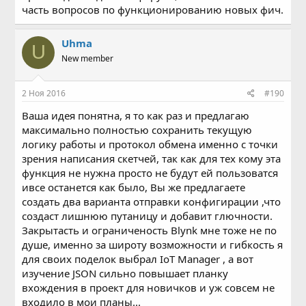
часть вопросов по функционированию новых фич.
Uhma
U
New member
2 Ноя 2016
#190
Ваша идея понятна, я то как раз и предлагаю
максимально полностью сохранить текущую
логику работы и протокол обмена именно с точки
зрения написания скетчей, так как для тех кому эта
функция не нужна просто не будут ей пользоватся
ивсе останется как было, Вы же предлагаете
создать два варианта отправки конфигирации ,что
создаст лишнюю путаницу и добавит глючности.
Закрытасть и ограниченость Blynk мне тоже не по
душе, именно за широту возможности и гибкость я
для своих поделок выбрал IoT Manager , а вот
изучение JSON сильно повышает планку
вхождения в проект для новичков и уж совсем не
входило в мои планы...