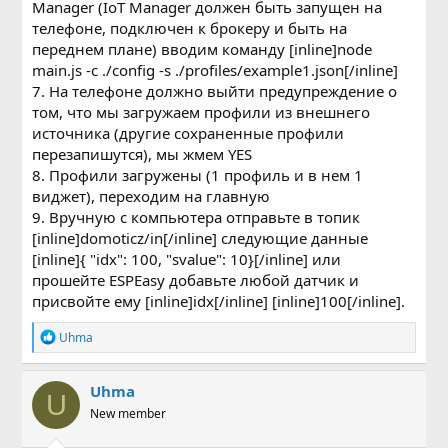
Manager (IoT Manager должен быть запущен на
телефоне, подключен к брокеру и быть на
переднем плане) вводим команду [inline]node
main.js -c ./config -s ./profiles/example1.json[/inline]
7. На телефоне должно выйти предупреждение о
том, что мы загружаем профили из внешнего
источника (другие сохраненные профили
перезапишутся), мы жмем YES
8. Профили загружены (1 профиль и в нем 1
виджет), переходим на главную
9. Вручную с компьютера отправьте в топик
[inline]domoticz/in[/inline] следующие данные
[inline]{ "idx": 100, "svalue": 10}[/inline] или
прошейте ESPEasy добавьте любой датчик и
присвойте ему [inline]idx[/inline] [inline]100[/inline].
Р
Uhma
е
а
к
Uhma
U
ц
New member
и
и
: