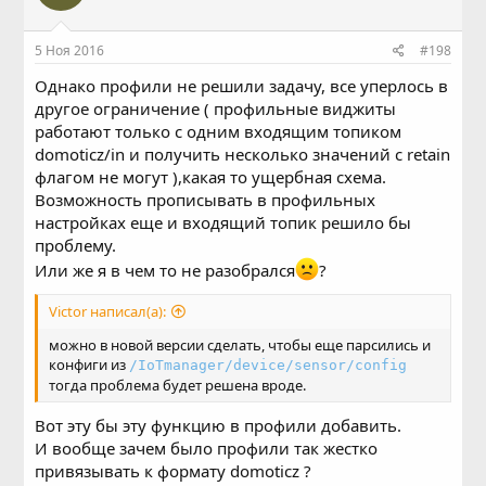
5 Ноя 2016
#198
Однако профили не решили задачу, все уперлось в
другое ограничение ( профильные виджиты
работают только с одним входящим топиком
domoticz/in и получить несколько значений с retain
флагом не могут ),какая то ущербная схема.
Возможность прописывать в профильных
настройках еще и входящий топик решило бы
проблему.
Или же я в чем то не разобрался
?
Victor написал(а):
можно в новой версии сделать, чтобы еще парсились и
конфиги из
/IoTmanager/device/sensor/config
тогда проблема будет решена вроде.
Вот эту бы эту функцию в профили добавить.
И вообще зачем было профили так жестко
привязывать к формату domoticz ?