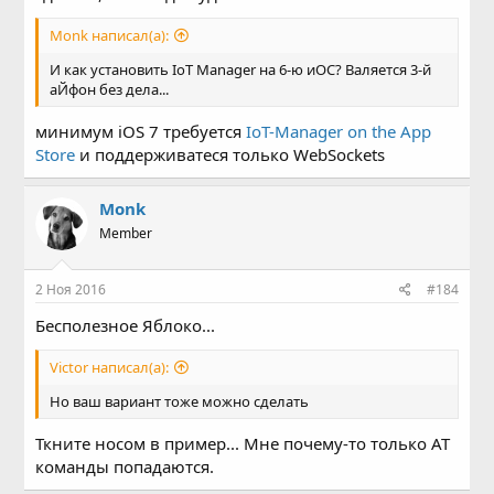
Mоnk написал(а):
И как установить IoT Manager на 6-ю иОС? Валяется 3-й
аЙфон без дела...
минимум iOS 7 требуется
IoT-Manager on the App
Store
и поддерживатеся только WebSockets
Mоnk
Member
2 Ноя 2016
#184
Бесполезное Яблоко...
Victor написал(а):
Но ваш вариант тоже можно сделать
Ткните носом в пример... Мне почему-то только АТ
команды попадаются.