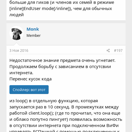
больше для гиков (и членов их семей в режиме
[inline]EndUser mode[/inline]), чем для обычных
людей
Mоnk
Member
3 Ноя 2016
#197
Недостаточное знание предмета очень угнетает.
Продолжаем борьбу с зависанием в отсутсвии
интернета.
Перенес кусок кода
Спойлер:
вот этот
из loop() в отдельную функцию, которая
запускается раз в 10 секунд. В промежутках между
работой client.loop(); (где то прочитал, что она еще
и облако попутно пингует) появилась возможность
в отсутствии интернета при подключенном ВиФи
управлять ЕСПэшкой с помощью подключенных к