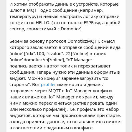
И хотим отображать данные с устройств, которые
шлют в MQTT одно сообщение (например,
температуру) и нельзя настроить логику отправки
конфига по HELLO. (это не только ESPEasy, а любой
сенсор, совместимый с Domoticz)
Берем за основу протокол DomoticzMQTT, смысл
которого заключается в отправке сообщений вида
[inline]{"idx":100, "svalue": 22}[/inline] в топик
[inline]domoticz/in[/inline], IoT Manager
подписывается на этот топик и перехватывает
сообщения. Теперь нужно эти данные оформить в
виджет. Можно конфиг заранее загрузить "со
стороны". Вот
profiler
именно это и делает:
отправляет через MQTT в IoT Manager конфиги
наших виджетов. IoT Manager их хранит, между
ними можно переключаться (активировать один
или несколько профилей). Т.е. профиль это набор
виджетов, которые мы прорисовываем при старте,
а когда прилетят данные, то вставляем их в виджет
в соответствии с заданным в конфиге