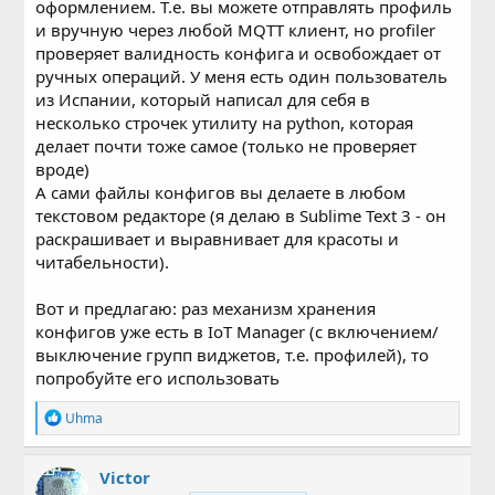
оформлением. Т.е. вы можете отправлять профиль
и вручную через любой MQTT клиент, но profiler
проверяет валидность конфига и освобождает от
ручных операций. У меня есть один пользователь
из Испании, который написал для себя в
несколько строчек утилиту на python, которая
делает почти тоже самое (только не проверяет
вроде)
А сами файлы конфигов вы делаете в любом
текстовом редакторе (я делаю в Sublime Text 3 - он
раскрашивает и выравнивает для красоты и
читабельности).
Вот и предлагаю: раз механизм хранения
конфигов уже есть в IoT Manager (с включением/
выключение групп виджетов, т.е. профилей), то
попробуйте его использовать
Р
Uhma
е
а
к
Victor
ц