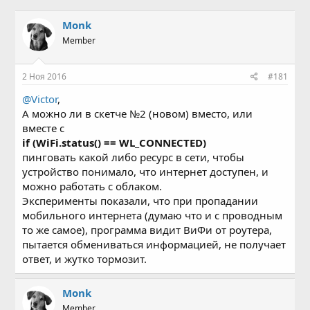
в
а
т
т
Mоnk
о
а
Member
р
н
т
а
е
ч
2 Ноя 2016
#181
м
а
ы
л
@Victor
,
а
А можно ли в скетче №2 (новом) вместо, или
вместе с
if (WiFi.status() == WL_CONNECTED)
пинговать какой либо ресурс в сети, чтобы
устройство понимало, что интернет доступен, и
можно работать с облаком.
Эксперименты показали, что при пропадании
мобильного интернета (думаю что и с проводным
то же самое), программа видит ВиФи от роутера,
пытается обмениваться информацией, не получает
ответ, и жутко тормозит.
Mоnk
Member