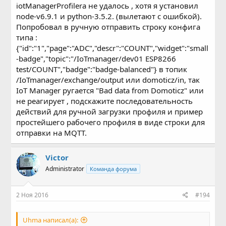
Setting profile...
iotManagerProfilerа не удалось , хотя я установил
Proloader: file 'profiles/example2.json' loaded successfully
node-v6.9.1 и python-3.5.2. (вылетают с ошибкой).
Connected with result code 0
Попробовал в ручную отправить строку конфига
on_connect(). Subscribing to
типа :
'/IoTmanager1/exchange/output'
on_message_set(). Received topic
{"id":"1","page":"ADC","descr":"COUNT","widget":"small
'/IoTmanager1/exchange/output' with payload
-badge","topic":"/IoTmanager/dev01 ESP8266
'{"result":200}':
test/COUNT","badge":"badge-balanced"} в топик
Proloader: incoming message from
/IoTmanager/exchange/output или domoticz/in, так
/IoTmanager1/exchange/output
IoT Manager ругается "Bad data from Domoticz" или
Proloader: received answer message, found no errors
не реагирует , подскажите последовательность
Proloader: success.
действий для ручной загрузки профиля и пример
простейшего рабочего профиля в виде строки для
Regards from Spain,
отправки на MQTT.
Gerardo
Victor
Administrator
Команда форума
2 Ноя 2016
#194
Uhma написал(а):