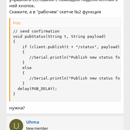
ней кнопок.
Скажите, а в "рабочем" скетче №2 функция
Код:
// send confirmation

void pubStatus(String t, String payload)

{

    if (client.publish(t + "/status", payload))

    {

       //Serial.println("Publish new status for " 
    }

    else

    {

       //Serial.println("Publish new status for " +
    }

  delay(PUB_DELAY);

}
нужна?
Uhma
U
New member