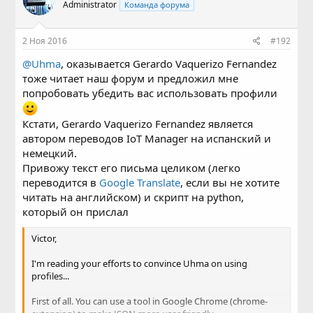
Administrator
Команда форума
и
и
:
2 Ноя 2016
#192
@Uhma
, оказывается Gerardo Vaquerizo Fernandez
тоже читает наш форум и предложил мне
попробовать убедить вас использовать профили
Кстати, Gerardo Vaquerizo Fernandez является
автором переводов IoT Manager на испанский и
немецкий.
Привожу текст его письма целиком (легко
переводится в
Google Translate
, если вы не хотите
читать на английском) и скрипт на python,
который он прислал
Victor,
I'm reading your efforts to convince Uhma on using
profiles...
First of all. You can use a tool in Google Chrome (chrome-