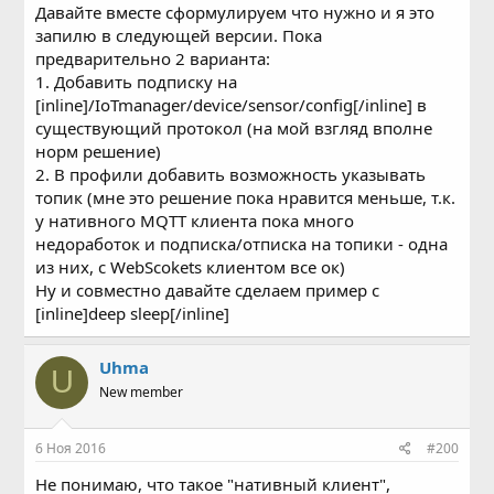
Давайте вместе сформулируем что нужно и я это
запилю в следующей версии. Пока
предварительно 2 варианта:
1. Добавить подписку на
[inline]/IoTmanager/device/sensor/config[/inline] в
существующий протокол (на мой взгляд вполне
норм решение)
2. В профили добавить возможность указывать
топик (мне это решение пока нравится меньше, т.к.
у нативного MQTT клиента пока много
недоработок и подписка/отписка на топики - одна
из них, с WebScokets клиентом все ок)
Ну и совместно давайте сделаем пример с
[inline]deep sleep[/inline]
Uhma
U
New member
6 Ноя 2016
#200
Не понимаю, что такое "нативный клиент",