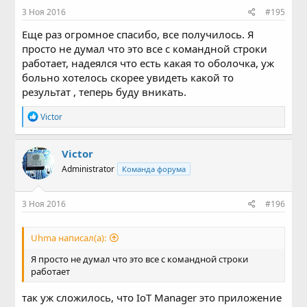
3 Ноя 2016
#195
Еще раз огромное спасибо, все получилось. Я
просто не думал что это все с командной строки
работает, надеялся что есть какая то оболочка, уж
больно хотелось скорее увидеть какой то
результат , теперь буду вникать.
Р
Victor
е
а
к
Victor
ц
Administrator
Команда форума
и
и
:
3 Ноя 2016
#196
Uhma написал(а):
Я просто не думал что это все с командной строки
работает
так уж сложилось, что IoT Manager это приложение