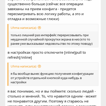
существенно больше (сейчас все операции
завязаны на прием конфига - придется
пересматривать всю логику работы, а это и
отладка и возможные глюки)
Uhma написал(а):
только лишний раз интерфейс перерисовывать при
неудачной случайной прокрутки экрана в низ (кто то
ранее уже высказывал недовольство по этому поводу)
в настройках просто отключите [inline]pull to
refresh[/inline]
Uhma написал(а):
я бы вообще вынес функцию получения конфигурации
от устройств отдельной кнопкой куда нибудь в
настройки
я вас понимаю, но и вы поймите: сколько людей -
столько и мнений. То, что нравится одним - может
не понравится другим. Поэтому я стараюсь не
изменять сути существующей логики, а расширять