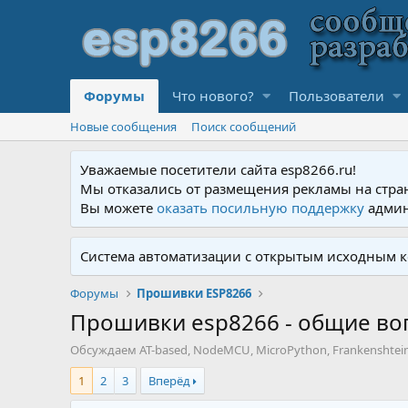
Форумы
Что нового?
Пользователи
Новые сообщения
Поиск сообщений
Уважаемые посетители сайта esp8266.ru!
Мы отказались от размещения рекламы на стра
Вы можете
оказать посильную поддержку
админ
Система автоматизации с открытым исходным к
Форумы
Прошивки ESP8266
Прошивки esp8266 - общие в
Обсуждаем AT-based, NodeMCU, MicroPython, Frankenshtein
1
2
3
Вперёд