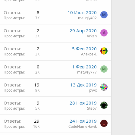
Ответы
8
10 Июн 2020
M
Просмотры
7K
maugly402
Ответы
2
29 Апр 2020
A
Просмотры
3K
Arkan
Ответы
2
5 Фев 2020
Просмотры
3K
Алексей.
Ответы
0
1 Фев 2020
M
Просмотры
2K
matwey777
Ответы
19
13 Дек 2019
Просмотры
9K
pvvx
Ответы
9
28 Ноя 2019
Просмотры
5K
Step7
Ответы
29
24 Ноя 2019
C
Просмотры
16K
CodeNameHawk