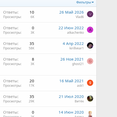
Фильтры
Ответы
10
26 Май 2026
V
Просмотры
6K
Vlad6
Ответы
0
22 Июн 2022
A
Просмотры
3K
atkachenko
Ответы
35
4 Апр 2022
Просмотры
58K
kirillvear1
Ответы
8
26 Ноя 2021
G
Просмотры
3K
ghost21
О
Ответы
20
16 Май 2021
п
Просмотры
17K
ask1
р
Ответы
35
21 Июл 2020
о
Просмотры
29K
Витёк
с
Ответы
0
14 Июн 2020
Просмотры
2K
Anima