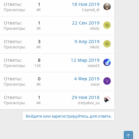
З
Ответы
1
18 Ноя 2019
а
Просмотры
4K
Сергей_Ф
к
Ответы
1
22 Сен 2019
р
N
Просмотры
3K
nikolz
ы
т
Ответы
3
9 Апр 2019
а
N
Просмотры
4K
nikolz
Ответы
8
12 Мар 2019
Просмотры
12K
view24
Ответы
0
4 Фев 2019
V
Просмотры
4K
vasai
Ответы
1
29 Ноя 2018
Просмотры
4K
tretyakov_sa
Войдите или зарегистрируйтесь для ответа.
Свер