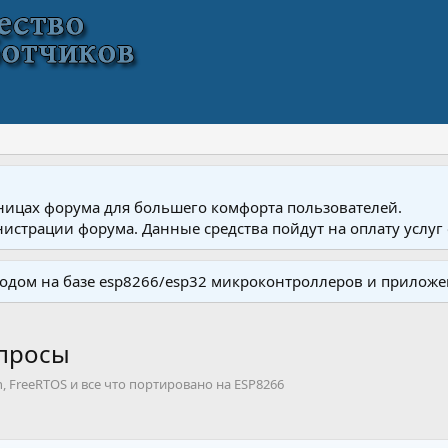
ницах форума для большего комфорта пользователей.
истрации форума. Данные средства пойдут на оплату услуг 
одом на базе esp8266/esp32 микроконтроллеров и приложе
опросы
, FreeRTOS и все что портировано на ESP8266