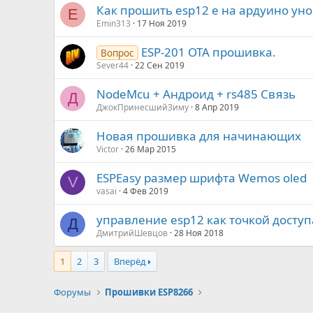
Как прошить esp12 e на ардуино уно
E
Emin313
17 Ноя 2019
ESP-201 OTA прошивка.
Вопрос
Sever44
22 Сен 2019
NodeMcu + Андроид + rs485 Связь
Д
ДжокПринесшийЗиму
8 Апр 2019
Новая прошивка для начинающих
Victor
26 Мар 2015
ESPEasy размер шрифта Wemos oled
V
vasai
4 Фев 2019
управление esp12 как точкой доступ
Д
ДмитрийШевцов
28 Ноя 2018
1
2
3
Вперёд
Форумы
Прошивки ESP8266