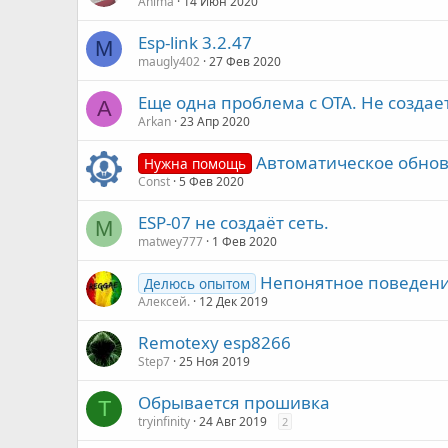
Anima
14 Июн 2020
Esp-link 3.2.47
M
maugly402
27 Фев 2020
Еще одна проблема с ОТА. Не создае
A
Arkan
23 Апр 2020
Автоматическое обно
Нужна помощь
Const
5 Фев 2020
ESP-07 не создаёт сеть.
M
matwey777
1 Фев 2020
Непонятное поведени
Делюсь опытом
Алексей.
12 Дек 2019
Remotexy esp8266
Step7
25 Ноя 2019
Обрывается прошивка
T
tryinfinity
24 Авг 2019
2