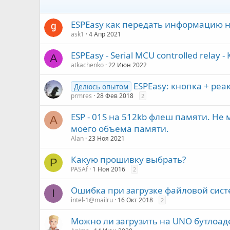
ESPEasy как передать информацию на
ask1
4 Апр 2021
ESPEasy - Serial MCU controlled relay 
A
atkachenko
22 Июн 2022
ESPEasy: кнопка + реа
Делюсь опытом
prmres
28 Фев 2018
2
ESP - 01S на 512kb флеш памяти. Н
A
моего объема памяти.
Alan
23 Ноя 2021
Какую прошивку выбрать?
P
PASAf
1 Ноя 2016
2
Ошибка при загрузке файловой сист
I
intel-1@mailru
16 Окт 2018
2
Можно ли загрузить на UNO бутлоаде