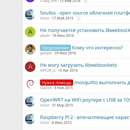
Crazy_Volt
13 Фев 2018
2
Souliss - open source облачная пла
Victor
17 Май 2015
2
Не получается установить libwebsoc
A
alexhi
19 Июн 2016
Кому что интересно?
Предложение
guinpin
29 Июл 2016
Не могу загрузить libwebsockets
A
ARTUR_LI
15 Авг 2016
mosquitto выполнить 
Нужна помощь
SlaDER
9 Ноя 2015
OpenWRT на WiFi роутере с USB за 10
Victor
31 Мар 2015
Raspberry Pi 2 - впечатляющие хара
Victor
8 Июн 2015