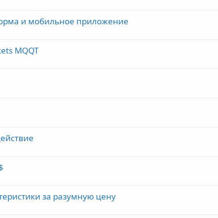
тформа и мобильное приложение
kets MQQT
действие
$
ктеристики за разумную цену