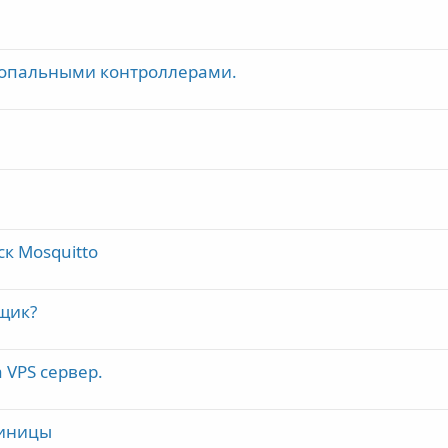
амопальными контроллерами.
ск Mosquitto
щик?
 VPS сервер.
риницы