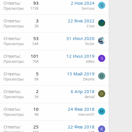
Ответы
93
2 Ноя 2024
S
Просмотры
173K
Serrous
Ответы
3
22 Янв 2022
Просмотры
3K
Creo
Ответы
53
31 Июл 2020
Просмотры
54K
Victor
Ответы
101
12 Июл 2019
S
Просмотры
70K
st8ev
Ответы
5
15 Май 2019
D
Просмотры
8K
Deonis
Ответы
2
6 Апр 2018
D
Просмотры
5K
denial
Ответы
10
24 Фев 2018
M
Просмотры
9K
mercer07
Ответы
25
22 Фев 2018
K