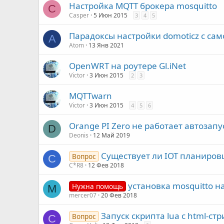
Настройка MQTT брокера mosquitto
C
Casper
5 Июн 2015
3
4
5
Парадоксы настройки domoticz с с
A
Atom
13 Янв 2021
OpenWRT на роутере Gl.iNet
Victor
3 Июн 2015
2
3
MQTTwarn
Victor
3 Июн 2015
4
5
6
Orange PI Zero не работает автозапу
D
Deonis
12 Май 2019
Существует ли IOT планиров
Вопрос
C
C*R8
12 Фев 2018
установка mosquitto на
Нужна помощь
M
mercer07
20 Фев 2018
Запуск скрипта lua с html-ст
Вопрос
C