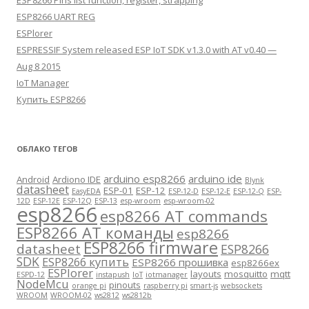
ESP8266 Pins list function, register, strapping
ESP8266 UART REG
ESPlorer
ESPRESSIF System released ESP IoT SDK v1.3.0 with AT v0.40 —
Aug 8 2015
IoT Manager
Купить ESP8266
ОБЛАКО ТЕГОВ
arduino esp8266
arduino ide
Android
Ardiono IDE
Blynk
datasheet
ESP-01
ESP-12
EasyEDA
ESP-12-D
ESP-12-E
ESP-12-Q
ESP-
12D
ESP-12E
ESP-12Q
ESP-13
esp-wroom
esp-wroom-02
esp8266
esp8266 AT commands
ESP8266 AT команды
esp8266
ESP8266 firmware
datasheet
ESP8266
SDK
ESP8266 купить
ESP8266 прошивка
esp8266ex
ESPlorer
layouts
mosquitto
mqtt
ESPD-12
instapush
IoT
iotmanager
NodeMcu
pinouts
orange pi
raspberry pi
smart-js
websockets
WROOM
WROOM-02
ws2812
ws2812b