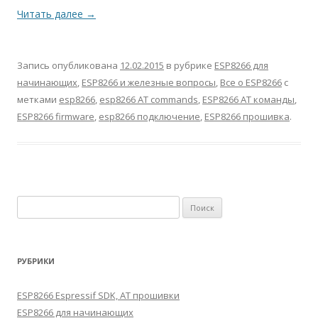
Читать далее
→
Запись опубликована
12.02.2015
в рубрике
ESP8266 для
начинающих
,
ESP8266 и железные вопросы
,
Все о ESP8266
с
метками
esp8266
,
esp8266 AT commands
,
ESP8266 AT команды
,
ESP8266 firmware
,
esp8266 подключение
,
ESP8266 прошивка
.
Найти:
РУБРИКИ
ESP8266 Espressif SDK, AT прошивки
ESP8266 для начинающих