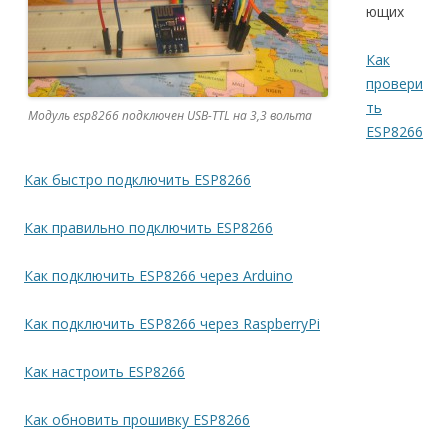
ющих
Как
провери
ть
Модуль esp8266 подключен USB-TTL на 3,3 вольта
ESP8266
Как быстро подключить ESP8266
Как правильно подключить ESP8266
Как подключить ESP8266 через Arduino
Как подключить ESP8266 через RaspberryPi
Как настроить ESP8266
Как обновить прошивку ESP8266