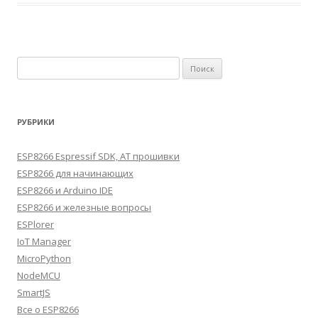
Найти:
РУБРИКИ
ESP8266 Espressif SDK, AT прошивки
ESP8266 для начинающих
ESP8266 и Arduino IDE
ESP8266 и железные вопросы
ESPlorer
IoT Manager
MicroPython
NodeMCU
SmartJS
Все о ESP8266