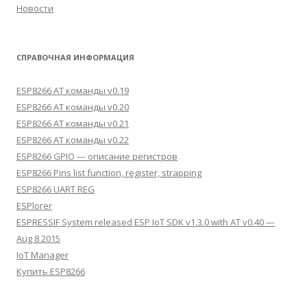
Новости
СПРАВОЧНАЯ ИНФОРМАЦИЯ
ESP8266 AT команды v0.19
ESP8266 AT команды v0.20
ESP8266 AT команды v0.21
ESP8266 AT команды v0.22
ESP8266 GPIO — описание регистров
ESP8266 Pins list function, register, strapping
ESP8266 UART REG
ESPlorer
ESPRESSIF System released ESP IoT SDK v1.3.0 with AT v0.40 —
Aug 8 2015
IoT Manager
Купить ESP8266