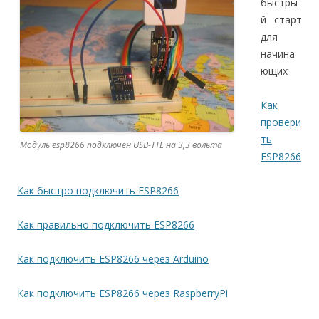
быстры
й старт
для
начина
ющих
Как
провери
ть
Модуль esp8266 подключен USB-TTL на 3,3 вольта
ESP8266
Как быстро подключить ESP8266
Как правильно подключить ESP8266
Как подключить ESP8266 через Arduino
Как подключить ESP8266 через RaspberryPi