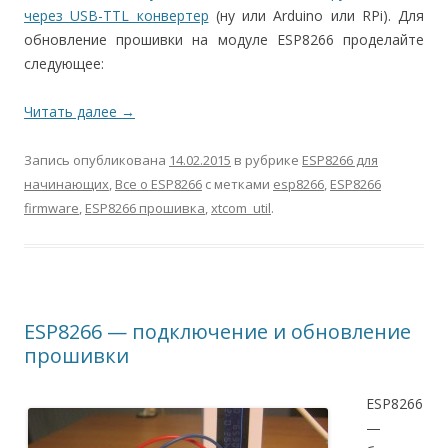
через USB-TTL конвертер
(ну или Arduino или RPi). Для
обновление прошивки на модуле ESP8266 проделайте
следующее:
Читать далее
→
Запись опубликована
14.02.2015
в рубрике
ESP8266 для
начинающих
,
Все о ESP8266
с метками
esp8266
,
ESP8266
firmware
,
ESP8266 прошивка
,
xtcom_util
.
ESP8266 — подключение и обновление
прошивки
ESP8266
—