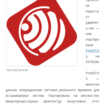
не
переста
ет
удивлят
ь нас —
они
портиро
вали
FreeRTO
S
на
ESP8266
.
Espressif Systems
FreeRTO
S —
многоза
дачная операционная система реального времени для
встраиваемых систем. Портирована на множество
микропроцессорных архитектур. Безусловно, этот