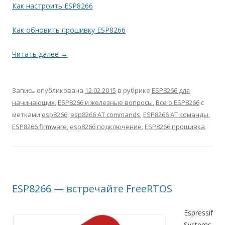
Как настроить ESP8266
Как обновить прошивку ESP8266
Читать далее
→
Запись опубликована
12.02.2015
в рубрике
ESP8266 для
начинающих
,
ESP8266 и железные вопросы
,
Все о ESP8266
с
метками
esp8266
,
esp8266 AT commands
,
ESP8266 AT команды
,
ESP8266 firmware
,
esp8266 подключение
,
ESP8266 прошивка
.
ESP8266 — встречайте FreeRTOS
Espressif
Systems