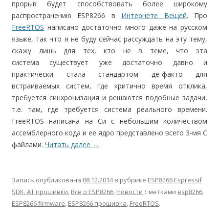
прорыв будет способствовать более широкому
распространению ESP8266 в
Интернете Вещей
. Про
FreeRTOS
написано достаточно много даже на русском
языке, так что я не буду сейчас рассуждать на эту тему,
скажу лишь для тех, кто не в теме, что эта
система существует уже достаточно давно и
практически стала стандартом де-факто для
встраиваемых систем, где критично время отклика,
требуется синхронизация и решаются подобные задачи,
т.е. там, где требуется система реального времени.
FreeRTOS написана на Си с небольшим количеством
ассемблерного кода и ее ядро представлено всего 3-мя C
файлами.
Читать далее
→
Запись опубликована
08.12.2014
в рубрике
ESP8266 Espressif
SDK, AT прошивки
,
Все о ESP8266
,
Новости
с метками
esp8266
,
ESP8266 firmware
,
ESP8266 прошивка
,
FreeRTOS
.