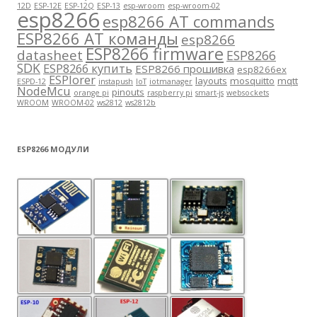
12D
ESP-12E
ESP-12Q
ESP-13
esp-wroom
esp-wroom-02
esp8266
esp8266 AT commands
ESP8266 AT команды
esp8266
ESP8266 firmware
datasheet
ESP8266
SDK
ESP8266 купить
ESP8266 прошивка
esp8266ex
ESPlorer
layouts
mosquitto
mqtt
ESPD-12
instapush
IoT
iotmanager
NodeMcu
pinouts
orange pi
raspberry pi
smart-js
websockets
WROOM
WROOM-02
ws2812
ws2812b
ESP8266 МОДУЛИ