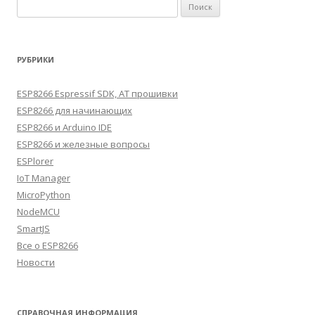
Найти:
РУБРИКИ
ESP8266 Espressif SDK, AT прошивки
ESP8266 для начинающих
ESP8266 и Arduino IDE
ESP8266 и железные вопросы
ESPlorer
IoT Manager
MicroPython
NodeMCU
SmartJS
Все о ESP8266
Новости
СПРАВОЧНАЯ ИНФОРМАЦИЯ