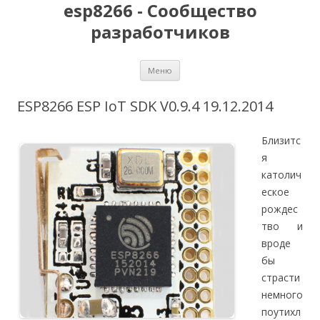
esp8266 - Сообщество
разработчиков
Перейти
Меню
к
содержимому
ESP8266 ESP IoT SDK V0.9.4 19.12.2014
Близитс
я
католич
еское
рождес
тво и
вроде
бы
страсти
немного
поутихл