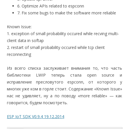
6. Optimize APIs related to espconn
7. Fix some bugs to make the software more reliable
Known Issue:
1. exception of small probability occured while recving multi-
client data in softap
2. restart of small probability occured while tcp client
reconnecting
Из всего списка заслуживает внимания то, что часть
библиотеки LWIP теперь стала open source и
исправление пресловутого espconn, от которого у
многих уже ком в горле стоит. Содержание «Known Issue»
нас не удивляет, ну а по поводу «more reliable» — как
говорится, будем посмотреть.
ESP IoT SDK V0.9.4 19.12.2014