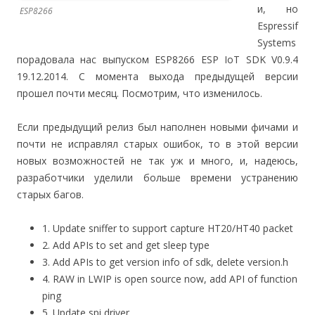
и, но
ESP8266
Espressif
Systems
порадовала нас выпуском ESP8266 ESP IoT SDK V0.9.4
19.12.2014. С момента выхода предыдущей версии
прошел почти месяц. Посмотрим, что изменилось.
Если предыдущий релиз был наполнен новыми фичами и
почти не исправлял старых ошибок, то в этой версии
новых возможностей не так уж и много, и, надеюсь,
разработчики уделили больше времени устранению
старых багов.
1. Update sniffer to support capture HT20/HT40 packet
2. Add APIs to set and get sleep type
3. Add APIs to get version info of sdk, delete version.h
4. RAW in LWIP is open source now, add API of function
ping
5. Update spi driver