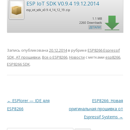
ESP IoT SDK V0.9.4 19.12.2014
esp_iot_sdk_v0.9.4_14_12_19.zip
1.1 MB
2260 Downloads
ДЕТАЛИ
Запись опубликована
20.12.2014
в рубрике
ESP8266 Espressif
SDK, AT прошивки
,
Все о ESP8266
,
Новости
с метками
esp8266
,
ESP8266 SDK
.
Навигация
←
ESPlorer — IDE для
ESP8266: Новая
по
ESP8266
оригинальная прошивка от
записям
Espressif Systems
→