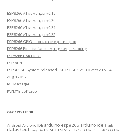
ESP8266 AT команды v0.19
ESP8266 AT команды v0.20
ESP8266 AT команды v0.21
ESP8266 AT команды v0.22
ESP8266 GPIO — описание регистров
ESP8266 Pins list function, register, strapping
ESP8266 UART REG
ESPlorer
ESPRESSIF System released ESP IoT SDK v1.3.0 with AT v0.40 —
Aug 8 2015
IoT Manager
Купить ESP8266
ОБЛАКО ТЕГОВ
arduino esp8266
arduino ide
Android
Ardiono IDE
Blynk
datasheet
ESP-01
ESP-12
EasyEDA
ESP-12-D
ESP-12-E
ESP-12-Q
ESP-