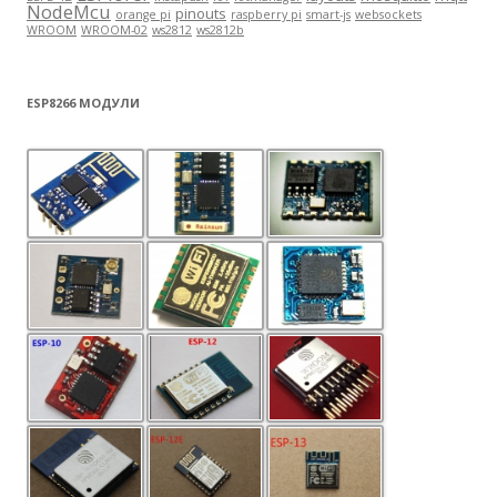
NodeMcu
pinouts
orange pi
raspberry pi
smart-js
websockets
WROOM
WROOM-02
ws2812
ws2812b
ESP8266 МОДУЛИ