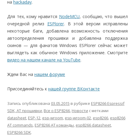
на
hackaday
.
Для тех, кому нравится
NodeMCU
, сообщаю, что вышел
очередной релиз
ESPlorer
. В этой версии исправлены
некоторые баги, добавлена возможность отключения
автоопределения прошивки и добавлена поддержка
скинов — для фанатов Windows ESPlorer сейчас может
выглядеть как обычное Windows приложение. Смотрите
видео на нашем канале на YouTube
.
Ждем Вас на
нашем форуме
Присоединяйтесь к
нашей группе ВКонтакте
Запись опубликована
03.05.2015
в рубрике
ESP8266 Espressif
SDK, AT прошивки
,
Все о ESP8266
,
Новости
с метками
datasheet
,
ESP-12
,
esp-wroom
,
esp-wroom-02
,
esp8266
,
esp8266
AT commands
,
ESP8266 AT команды
,
esp8266 datasheet
,
ESP8266 SDK
.