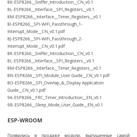
8K-ESP8266__Sniffer_Introduction__CN_v0.1
8L-ESP8266__Interface__SPI_Registers__v0.1
8M-ESP8266__Interface__Timer_Registers__v0.1
8I-ESP8266__SPI-WiFi_Passthrough_1-
Interrupt_Mode__CN_v0.1.pdf
8J-ESP8266__SPI-WiFi_Passthrough_2-
Interrupt_Mode__CN_v0.1.pdf
8K-ESP8266__Sniffer_Introduction__CN_v0.1
8L-ESP8266__Interface__SPI_Registers__v0.1
8M-ESP8266__Interface__Timer_Registers__v0.1
8N-ESP8266__SPI_Module_User Guide__CN_v0.1.pdf
8O-ESP8266__SPI_Overlap_&_Display Application
Guide__CN_v0.1.pdf
9A-ESP8266__FRC_Timer_Introduction__EN_v0.1
9B-ESP8266__Sleep_Mode_User_Guide__EN_v0.1
ESP-WROOM
Появились в продаже модули, выпущенные самой