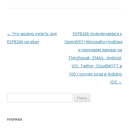
Навигация
←
Что можно купить для
ESP8266 подключаемся к
по
ESP8266 на ebay
OpenWRT+Mosquitto+mqttwarn
записям
и передаем данные на
ThingSpeak, EMAIL, Android,
iOS, Twitter, CloudMQTT в
100 строчек кода в Arduino
IDE
→
Найти:
РУБРИКИ