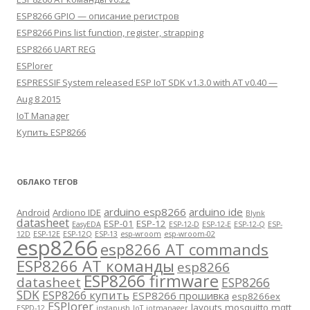
ESP8266 GPIO — описание регистров
ESP8266 Pins list function, register, strapping
ESP8266 UART REG
ESPlorer
ESPRESSIF System released ESP IoT SDK v1.3.0 with AT v0.40 —
Aug 8 2015
IoT Manager
Купить ESP8266
ОБЛАКО ТЕГОВ
arduino esp8266
arduino ide
Android
Ardiono IDE
Blynk
datasheet
ESP-01
ESP-12
EasyEDA
ESP-12-D
ESP-12-E
ESP-12-Q
ESP-
12D
ESP-12E
ESP-12Q
ESP-13
esp-wroom
esp-wroom-02
esp8266
esp8266 AT commands
ESP8266 AT команды
esp8266
ESP8266 firmware
datasheet
ESP8266
SDK
ESP8266 купить
ESP8266 прошивка
esp8266ex
ESPlorer
layouts
mosquitto
mqtt
ESPD-12
instapush
IoT
iotmanager