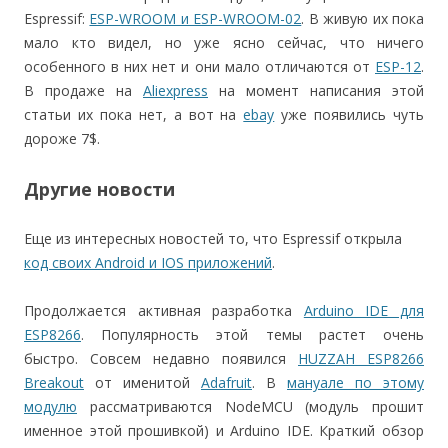
Espressif:
ESP-WROOM и ESP-WROOM-02
. В живую их пока
мало кто видел, но уже ясно сейчас, что ничего
особенного в них нет и они мало отличаются от
ESP-12
.
В продаже на
Aliexpress
на момент написания этой
статьи их пока нет, а вот на
ebay
уже появились чуть
дороже 7$.
Другие новости
Еще из интересных новостей то, что Espressif открыла
код своих Android и IOS приложений
.
Продолжается активная разработка
Arduino IDE для
ESP8266
. Популярность этой темы растет очень
быстро. Совсем недавно появился
HUZZAH ESP8266
Breakout
от именитой
Adafruit
. В
мануале по этому
модулю
рассматриваются NodeMCU (модуль прошит
именное этой прошивкой) и Arduino IDE. Краткий обзор