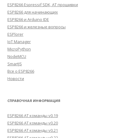
ESP8266 Espressif SDK, AT прошивки
ESP8266 для начинающих
ESP8266 и Arduino IDE
ESP8266 и железные вопросы
ESPlorer
IoT Manager
MicroPython
NodeMCU
SmartJS
Все о ESP8266
Новости
СПРАВОЧНАЯ ИНФОРМАЦИЯ
ESP8266 AT команды v0.19
ESP8266 AT команды v0.20
ESP8266 AT команды v0.21
ESP8266 AT команды v0.22