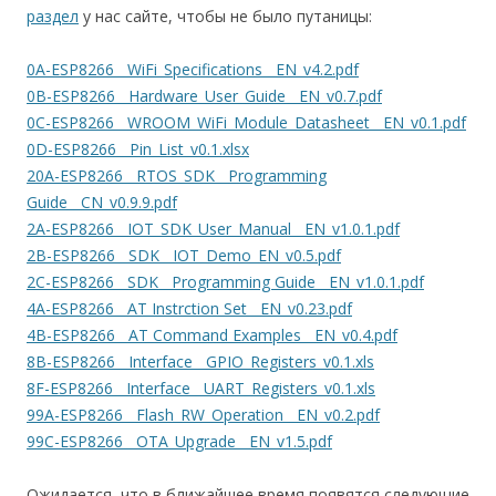
раздел
у нас сайте, чтобы не было путаницы:
0A-ESP8266__WiFi_Specifications__EN_v4.2.pdf
0B-ESP8266__Hardware_User_Guide__EN_v0.7.pdf
0C-ESP8266__WROOM_WiFi_Module_Datasheet__EN_v0.1.pdf
0D-ESP8266__Pin_List_v0.1.xlsx
20A-ESP8266__RTOS_SDK__Programming
Guide__CN_v0.9.9.pdf
2A-ESP8266__IOT_SDK_User_Manual__EN_v1.0.1.pdf
2B-ESP8266__SDK__IOT_Demo_EN_v0.5.pdf
2C-ESP8266__SDK__Programming Guide__EN_v1.0.1.pdf
4A-ESP8266__AT Instrction Set__EN_v0.23.pdf
4B-ESP8266__AT Command Examples__EN_v0.4.pdf
8B-ESP8266__Interface__GPIO_Registers_v0.1.xls
8F-ESP8266__Interface__UART_Registers_v0.1.xls
99A-ESP8266__Flash_RW_Operation__EN_v0.2.pdf
99C-ESP8266__OTA_Upgrade__EN_v1.5.pdf
Ожидается, что в ближайшее время появятся следующие