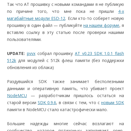
Так что AT прошивку с новыми командами я не публикую
по причине того, что мне пока не пришли
4-х
магабайтные модули ESD-12
. Если кто-то соберет новую
прошивку в один файл — публикуйте
на нашем форуме
, я
вставлю ссылку в эту статью после проверки нашими
пользователями.
UPDATE:
pvvx
собрал прошивку
AT v0.23 SDK 1.0.1 flash
512k
для модулей с 512k флеш памяти (без поддержки
обновления из облака)
Раздувшийся SDK также занимает бесполезными
данными и оперативную память, что убивает проект
NodeMCU
— разработчикам пришлось остаться на
старой версии
SDK 0.9.6
, в связи с тем, что с
новым SDK
памяти в NodeMCU стало катастрофически мало.
Большие надежды многие сейчас возлагают на
сообщество, которое потихоньку запиливает open-