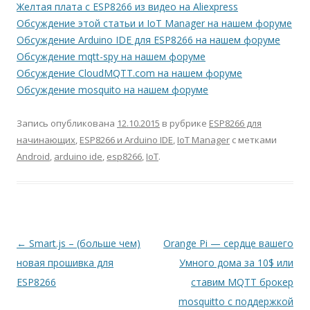
Желтая плата с ESP8266 из видео на Aliexpress
Обсуждение этой статьи и IoT Manager на нашем форуме
Обсуждение Arduino IDE для ESP8266 на нашем форуме
Обсуждение mqtt-spy на нашем форуме
Обсуждение CloudMQTT.com на нашем форуме
Обсуждение mosquito на нашем форуме
Запись опубликована
12.10.2015
в рубрике
ESP8266 для
начинающих
,
ESP8266 и Arduino IDE
,
IoT Manager
с метками
Android
,
arduino ide
,
esp8266
,
IoT
.
Навигация
←
Smart.js – (больше чем)
Orange Pi — сердце вашего
по
новая прошивка для
Умного дома за 10$ или
записям
ESP8266
ставим MQTT брокер
mosquitto с поддержкой