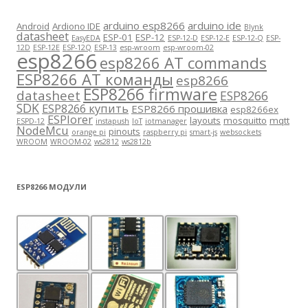
arduino esp8266
arduino ide
Android
Ardiono IDE
Blynk
datasheet
ESP-01
ESP-12
EasyEDA
ESP-12-D
ESP-12-E
ESP-12-Q
ESP-
12D
ESP-12E
ESP-12Q
ESP-13
esp-wroom
esp-wroom-02
esp8266
esp8266 AT commands
ESP8266 AT команды
esp8266
ESP8266 firmware
datasheet
ESP8266
SDK
ESP8266 купить
ESP8266 прошивка
esp8266ex
ESPlorer
layouts
mosquitto
mqtt
ESPD-12
instapush
IoT
iotmanager
NodeMcu
pinouts
orange pi
raspberry pi
smart-js
websockets
WROOM
WROOM-02
ws2812
ws2812b
ESP8266 МОДУЛИ