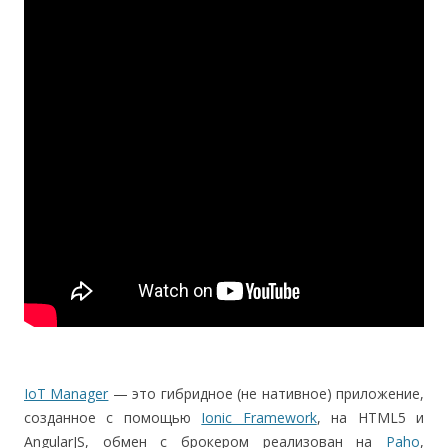
IoT Manager
— это гибридное (не нативное) приложение,
созданное с помощью
Ionic Framework
, на HTML5 и
AngularJS, обмен с брокером реализован на
Paho
,