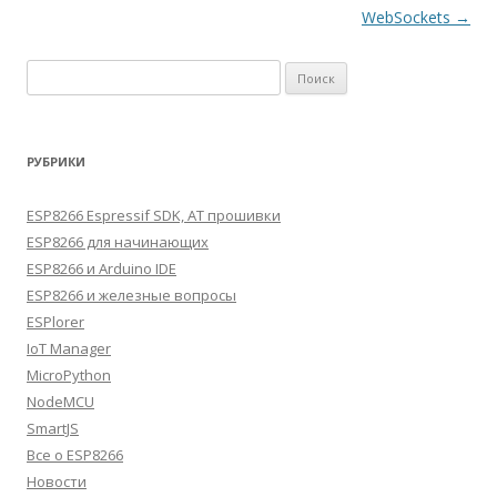
WebSockets
→
Найти:
РУБРИКИ
ESP8266 Espressif SDK, AT прошивки
ESP8266 для начинающих
ESP8266 и Arduino IDE
ESP8266 и железные вопросы
ESPlorer
IoT Manager
MicroPython
NodeMCU
SmartJS
Все о ESP8266
Новости