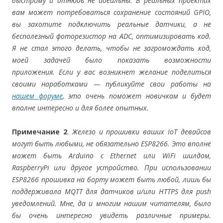
быстрому и отнюдь не идеальны. В реальных проектах
вам может потребоваться сохранение состояний GPIO,
вы захотите подключить реальные датчики, а не
бесполезный фоторезистор на ADC, оптимизировать код.
Я не стал этого делать, чтобы не загромождать код,
моей задачей было показать возможности
приложения.
Если у вас возникнет желание поделиться
своими наработками — публикуйте свои работы на
нашем форуме
, это очень поможет новичкам и будет
вполне интересно и для более опытных.
Примечание 2
.
Железо и прошивки ваших IoT девайсов
могут быть любыми, не обязательно ESP8266. Это вполне
может быть Arduino с Ethernet или WiFi шилдом,
RaspberryPi или другое устройство. При использовании
ESP8266 прошивка на борту может быть любой, лишь бы
поддерживала MQTT для датчиков и/или HTTPS для push
уведомлений. Мне, да и многим нашим читателям, было
бы очень интересно увидеть различные примеры.