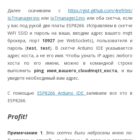
Далее скачиваем с
https://gist.github.com/4refr0nt/
IoTmanager.ino
или
IoTmanager2.ino
или оба скетча, если
у вас под рукой две платы ESP8266. Исправляем в скетче
WiFi SSID и пароль на ваши, вводим адрес вашего mqtt
брокера, порт
10927
(не WebSockets), пользователя и
пароль (
test
,
test
). В скетче Arduino IDE указывается
адрес хоста, а не его имя. Чтобы узнать IP адрес любого
хоста по его имени, можно в командной строке
выполнить
ping имя_вашего_cloudmqtt_хоста
, и вы
увидите необходимый вам адрес.
С помощью
ESP8266 Arduino IDE
заливаем все это в
ESP8266.
Profit!
Примечание 1
.
Эти скетчи были набросаны мною по-