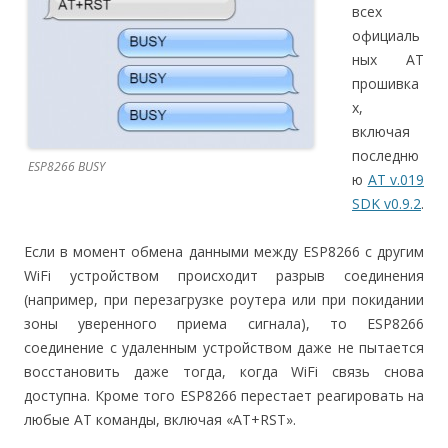
всех
официаль
ных AT
прошивка
х,
включая
последню
ESP8266 BUSY
ю
AT v.019
SDK v0.9.2
.
Если в момент обмена данными между ESP8266 с другим
WiFi устройством происходит разрыв соединения
(например, при перезагрузке роутера или при покидании
зоны уверенного приема сигнала), то ESP8266
соединение с удаленным устройством даже не пытается
восстановить даже тогда, когда WiFi связь снова
доступна. Кроме того ESP8266 перестает реагировать на
любые AT команды, включая «AT+RST».