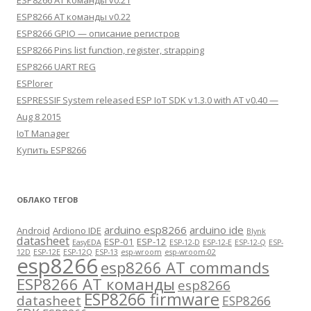
ESP8266 AT команды v0.21
ESP8266 AT команды v0.22
ESP8266 GPIO — описание регистров
ESP8266 Pins list function, register, strapping
ESP8266 UART REG
ESPlorer
ESPRESSIF System released ESP IoT SDK v1.3.0 with AT v0.40 —
Aug 8 2015
IoT Manager
Купить ESP8266
ОБЛАКО ТЕГОВ
arduino esp8266
arduino ide
Android
Ardiono IDE
Blynk
datasheet
ESP-01
ESP-12
EasyEDA
ESP-12-D
ESP-12-E
ESP-12-Q
ESP-
12D
ESP-12E
ESP-12Q
ESP-13
esp-wroom
esp-wroom-02
esp8266
esp8266 AT commands
ESP8266 AT команды
esp8266
ESP8266 firmware
datasheet
ESP8266