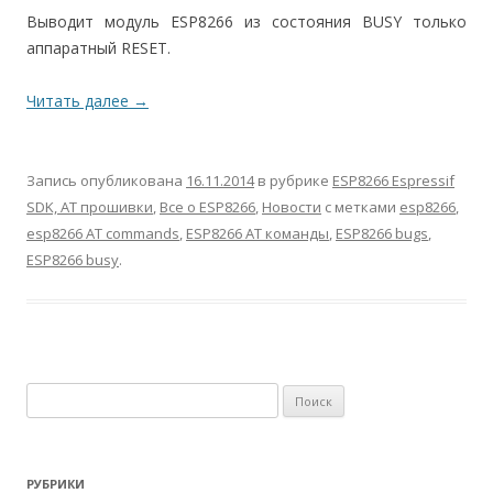
Выводит модуль ESP8266 из состояния BUSY только
аппаратный RESET.
Читать далее
→
Запись опубликована
16.11.2014
в рубрике
ESP8266 Espressif
SDK, AT прошивки
,
Все о ESP8266
,
Новости
с метками
esp8266
,
esp8266 AT commands
,
ESP8266 AT команды
,
ESP8266 bugs
,
ESP8266 busy
.
Найти:
РУБРИКИ