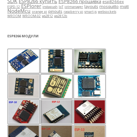
SDK
ESP8266 купить
ESP8266 прошивка
esp8266ex
ESPlorer
layouts
mosquitto
mqtt
ESPD-12
instapush
IoT
iotmanager
NodeMcu
pinouts
orange pi
raspberry pi
smart-js
websockets
WROOM
WROOM-02
ws2812
ws2812b
ESP8266 МОДУЛИ