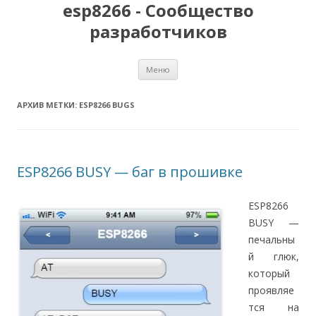
esp8266 - Сообщество
разработчиков
Перейти
Меню
к
содержимому
АРХИВ МЕТКИ:
ESP8266 BUGS
ESP8266 BUSY — баг в прошивке
ESP8266
BUSY —
печальны
й глюк,
который
проявляе
тся на