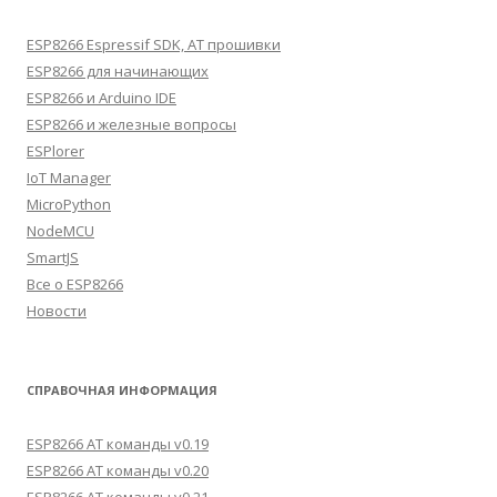
ESP8266 Espressif SDK, AT прошивки
ESP8266 для начинающих
ESP8266 и Arduino IDE
ESP8266 и железные вопросы
ESPlorer
IoT Manager
MicroPython
NodeMCU
SmartJS
Все о ESP8266
Новости
СПРАВОЧНАЯ ИНФОРМАЦИЯ
ESP8266 AT команды v0.19
ESP8266 AT команды v0.20