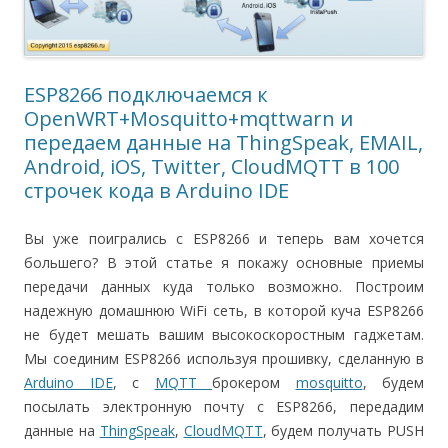
ESP8266 подключаемся к
OpenWRT+Mosquitto+mqttwarn и
передаем данные на ThingSpeak, EMAIL,
Android, iOS, Twitter, CloudMQTT в 100
строчек кода в Arduino IDE
Вы уже поигрались с ESP8266 и теперь вам хочется
большего? В этой статье я покажу основные приемы
передачи данных куда только возможно. Построим
надежную домашнюю WiFi сеть, в которой куча ESP8266
не будет мешать вашим высокоскоростным гаджетам.
Мы соединим ESP8266 используя прошивку, сделанную в
Arduino IDE
, c
MQTT
брокером
mosquitto
, будем
посылать электронную почту с ESP8266, передадим
данные на
ThingSpeak
,
CloudMQTT
, будем получать PUSH