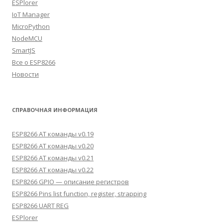
ESPlorer
IoT Manager
MicroPython
NodeMCU
SmartJS
Все о ESP8266
Новости
СПРАВОЧНАЯ ИНФОРМАЦИЯ
ESP8266 AT команды v0.19
ESP8266 AT команды v0.20
ESP8266 AT команды v0.21
ESP8266 AT команды v0.22
ESP8266 GPIO — описание регистров
ESP8266 Pins list function, register, strapping
ESP8266 UART REG
ESPlorer