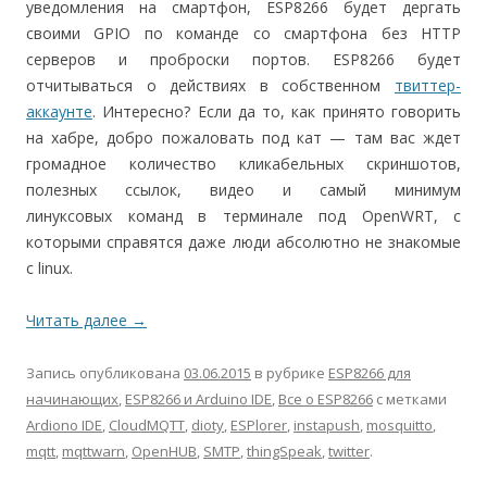
уведомления на смартфон, ESP8266 будет дергать
своими GPIO по команде со смартфона без HTTP
серверов и проброски портов. ESP8266 будет
отчитываться о действиях в собственном
твиттер-
аккаунте
. Интересно? Если да то, как принято говорить
на хабре, добро пожаловать под кат — там вас ждет
громадное количество кликабельных скриншотов,
полезных ссылок, видео и самый минимум
линуксовых команд в терминале под OpenWRT, с
которыми справятся даже люди абсолютно не знакомые
с linux.
Читать далее
→
Запись опубликована
03.06.2015
в рубрике
ESP8266 для
начинающих
,
ESP8266 и Arduino IDE
,
Все о ESP8266
с метками
Ardiono IDE
,
CloudMQTT
,
dioty
,
ESPlorer
,
instapush
,
mosquitto
,
mqtt
,
mqttwarn
,
OpenHUB
,
SMTP
,
thingSpeak
,
twitter
.