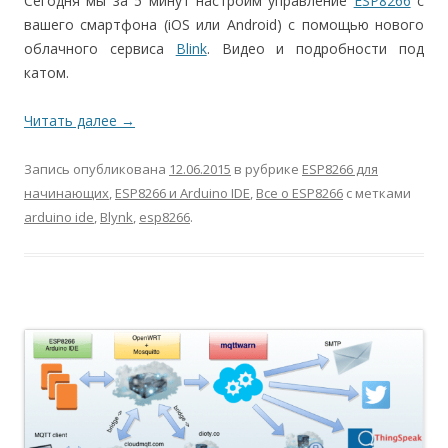
Сегодня мы за 5 минут настроим управление
ESP8266
с
вашего смартфона (iOS или Android) с помощью нового
облачного сервиса
Blink
. Видео и подробности под
катом.
Читать далее
→
Запись опубликована
12.06.2015
в рубрике
ESP8266 для
начинающих
,
ESP8266 и Arduino IDE
,
Все о ESP8266
с метками
arduino ide
,
Blynk
,
esp8266
.