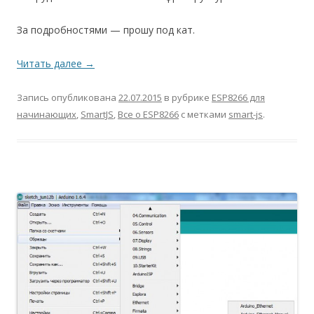
За подробностями — прошу под кат.
Читать далее
→
Запись опубликована
22.07.2015
в рубрике
ESP8266 для
начинающих
,
SmartJS
,
Все о ESP8266
с метками
smart-js
.