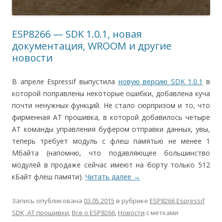
ESP8266 — SDK 1.0.1, новая
документация, WROOM и другие
новости
В апреле Espressif выпустила
новую версию SDK 1.0.1
в
которой поправлены некоторые ошибки, добавлена куча
почти ненужных функций. Не стало сюрпризом и то, что
фирменная AT прошивка, в которой добавилось четыре
AT команды управления буфером отправки данных, увы,
теперь требует модуль с флеш памятью не менее 1
Мбайта (напомню, что подавляющее большинство
модулей в продаже сейчас имеют на борту только 512
кБайт флеш памяти).
Читать далее
→
Запись опубликована
03.05.2015
в рубрике
ESP8266 Espressif
SDK, AT прошивки
,
Все о ESP8266
,
Новости
с метками