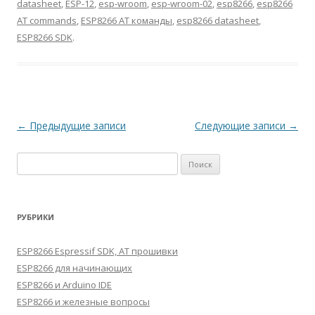
datasheet
,
ESP-12
,
esp-wroom
,
esp-wroom-02
,
esp8266
,
esp8266
AT commands
,
ESP8266 AT команды
,
esp8266 datasheet
,
ESP8266 SDK
.
Навигация
←
Предыдущие записи
Следующие записи
→
по
Найти:
записям
РУБРИКИ
ESP8266 Espressif SDK, AT прошивки
ESP8266 для начинающих
ESP8266 и Arduino IDE
ESP8266 и железные вопросы