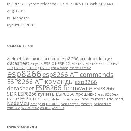
ESPRESSIF System released ESP IoT SDK v1.3.0 with AT v0.40 —
Aug 8 2015
IoT Manager
Купить ESP8266
ОБЛАКО ТЕГОВ
arduino esp8266
arduino ide
Android
Ardiono IDE
Blynk
datasheet
ESP-01
ESP-12
EasyEDA
ESP-12-D
ESP-12-E
ESP-12-Q
ESP-
12D
ESP-12E
ESP-12Q
ESP-13
esp-wroom
esp-wroom-02
esp8266
esp8266 AT commands
ESP8266 AT команды
esp8266
ESP8266 firmware
datasheet
ESP8266
SDK
ESP8266 купить
ESP8266 прошивка
esp8266ex
ESPlorer
layouts
mosquitto
mqtt
ESPD-12
instapush
IoT
iotmanager
NodeMcu
pinouts
orange pi
raspberry pi
smart-js
websockets
WROOM
WROOM-02
ws2812
ws2812b
ESP8266 МОДУЛИ