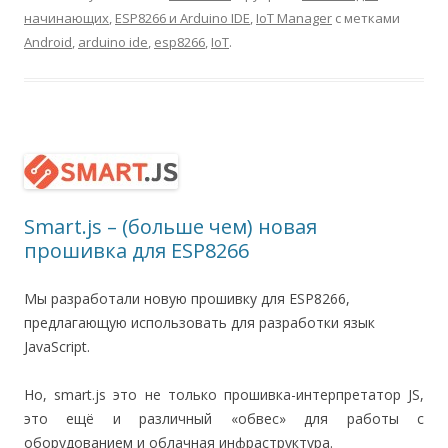
начинающих
,
ESP8266 и Arduino IDE
,
IoT Manager
с метками
Android
,
arduino ide
,
esp8266
,
IoT
.
Smart.js – (больше чем) новая
прошивка для ESP8266
Мы разработали новую прошивку для ESP8266,
предлагающую использовать для разработки язык
JavаScript.
Но, smart.js это не только прошивка-интерпретатор JS,
это ещё и различный «обвес» для работы с
оборудованием и облачная инфраструктура.